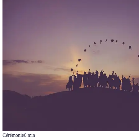
Cérémonie
6
min