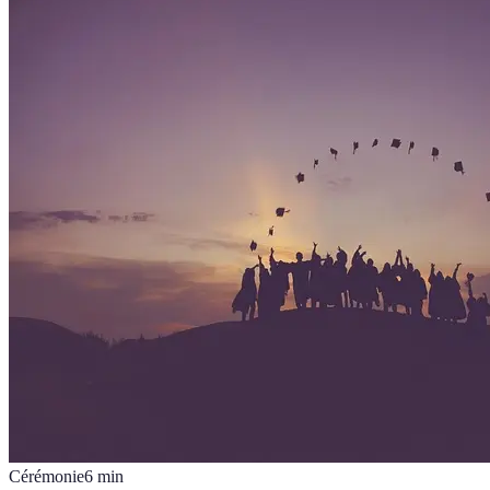
Cérémonie
6
min