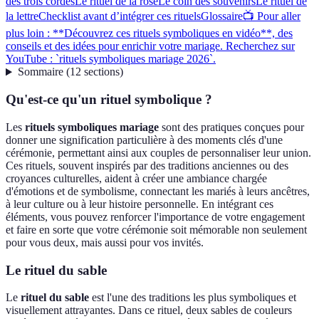
des trois cordes
Le rituel de la rose
Le coin des souvenirs
Le rituel de
la lettre
Checklist avant d’intégrer ces rituels
Glossaire
📺 Pour aller
plus loin : **Découvrez ces rituels symboliques en vidéo**, des
conseils et des idées pour enrichir votre mariage. Recherchez sur
YouTube : `rituels symboliques mariage 2026`.
Sommaire
(
12
sections
)
Qu'est-ce qu'un rituel symbolique ?
Les
rituels symboliques mariage
sont des pratiques conçues pour
donner une signification particulière à des moments clés d'une
cérémonie, permettant ainsi aux couples de personnaliser leur union.
Ces rituels, souvent inspirés par des traditions anciennes ou des
croyances culturelles, aident à créer une ambiance chargée
d'émotions et de symbolisme, connectant les mariés à leurs ancêtres,
à leur culture ou à leur histoire personnelle. En intégrant ces
éléments, vous pouvez renforcer l'importance de votre engagement
et faire en sorte que votre cérémonie soit mémorable non seulement
pour vous deux, mais aussi pour vos invités.
Le rituel du sable
Le
rituel du sable
est l'une des traditions les plus symboliques et
visuellement attrayantes. Dans ce rituel, deux sables de couleurs