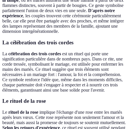
la lampe
, où les mariés allument une seule flamme à partir de deux
flammes distinctes, souvent à partir de bougies. Ce geste symbolise
parfaitement l'union de deux vies en une seule.
D'après notre
expérience
, les couples trouvent cette cérémonie particulièrement
belle, car elle peut être partagée avec des proches, et même intégrer
des lampes représentant des membres de la famille, ajoutant une
dimension intergénérationnelle.
La célébration des trois cordes
La
célébration des trois cordes
est un rituel qui porte une
signification particulière dans de nombreux pays. Dans ce rite, une
corde tressée, symbolisant le mariage, est utilisée pour enfermer les
mains des mariés. Ce rituel suggère que trois éléments sont
nécessaires à un mariage fort : l'amour, la foi et la compréhension.
Ce symbole renforce l'idée que, même dans les moments difficiles,
chaque partenaire doit s'engager à respecter et à nourrir ces trois
éléments, garantissant ainsi une base solide pour l'avenir.
Le rituel de la rose
Le
rituel de la rose
implique l'échange d'une rose entre les mariés
après leurs vœux. Cette rose représente non seulement l'amour et la
beauté, mais aussi la promesse de toujours se soutenir mutuellement.
Selon les retours d'expérience
, ce rituel est souvent utilisé pendant