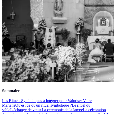
Sommaire
Les Rituels Symboliques à Intégrer pour Valoriser Votre
Mariage
Qu'est-ce qu'un rituel symbolique ?
Le rituel du
sable
L'échange de vœux
La cérémonie de la lampe
La célébration