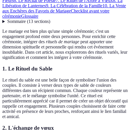
Fleurs
6. Le Récital de Poésie
7. Le Rituel de l'Arbre à Vœux
8. La
Libération de Lanternes
9. La Célébration de la Famille
10. La Vente
aux Enchères des Favoris de Mariage
Checklist avant votre
cérémonie
Glossaire
Sommaire
(
13
sections
)
Le mariage est bien plus qu'une simple cérémonie; c'est un
engagement profond entre deux personnes. Pour enrichir cette
cérémonie, intégrer des
rituels de mariage
peut apporter une
dimension spirituelle et personnelle qui rendra cet événement
inoubliable. Dans cet article, nous explorerons des rituels variés, leur
signification et comment les intégrer à votre cérémonie.
1. Le Rituel du Sable
Le rituel du sable est une belle façon de symboliser l'union des
couples. Il consiste à verser deux types de sable de couleurs
différentes dans un récipient commun. Chaque couleur représente un
partenaire, et le mélange symbolise l'unité. Ce rituel est
particulièrement apprécié car il permet de créer un objet décoratif qui
rappelle cet engagement. Plusieurs couples choisissent de faire cette
activité en présence de leurs proches, renforçant ainsi le lien familial
et amical.
2. L'échange de vœux