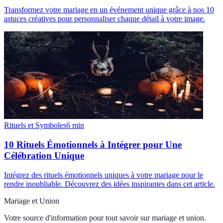
Transformez votre mariage en un événement unique grâce à nos 10
astuces créatives pour personnaliser chaque détail à votre image.
Rituels et Symboles
6
min
10 Rituels Émotionnels à Intégrer pour Une
Célébration Unique
Intégrez des rituels émotionnels uniques à votre mariage pour le
rendre inoubliable. Découvrez des idées inspirantes dans cet article.
Mariage et Union
Votre source d'information pour tout savoir sur
mariage et union
.