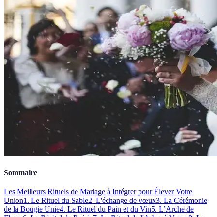
Sommaire
Les Meilleurs Rituels de Mariage à Intégrer pour Élever Votre
Union
1. Le Rituel du Sable
2. L'échange de vœux
3. La Cérémonie
de la Bougie Unie
4. Le Rituel du Pain et du Vin
5. L’Arche de