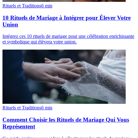
Rituels et Traditions
6
min
10 Rituels de Mariage à Intégrer pour Élever Votre
Union
Intégrez ces 10 rituels de mariage pour une célébration enrichissante
et symbolique qui élèvera votre union.
Rituels et Traditions
6
min
Comment Choisir les Rituels de Mariage Qui Vous
Représentent