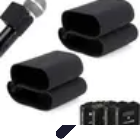
Mariage et Union
Musique et Animation
Rituels et Traditions
Célébrations
Culturelles
Cérémonie
Organisation de Mariage
Mariage et Union