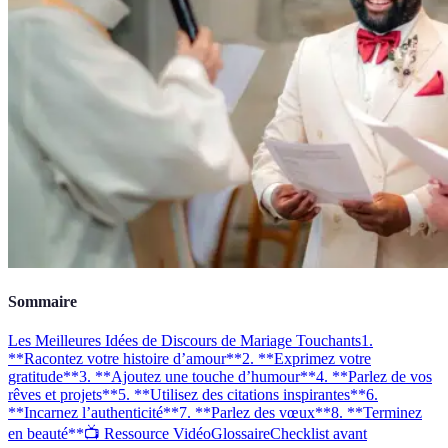
Sommaire
Les Meilleures Idées de Discours de Mariage Touchants
1.
**Racontez votre histoire d’amour**
2. **Exprimez votre
gratitude**
3. **Ajoutez une touche d’humour**
4. **Parlez de vos
rêves et projets**
5. **Utilisez des citations inspirantes**
6.
**Incarnez l’authenticité**
7. **Parlez des vœux**
8. **Terminez
en beauté**
📺 Ressource Vidéo
Glossaire
Checklist avant