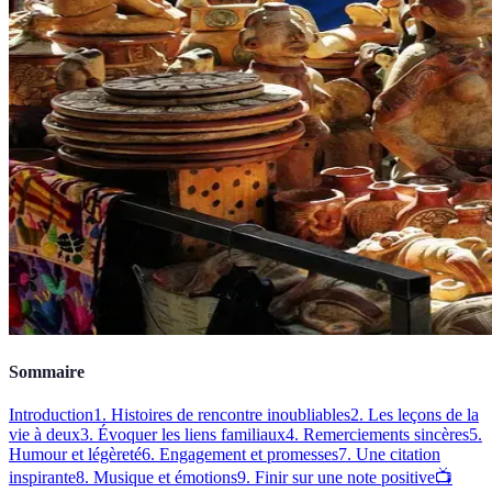
Sommaire
Introduction
1. Histoires de rencontre inoubliables
2. Les leçons de la
vie à deux
3. Évoquer les liens familiaux
4. Remerciements sincères
5.
Humour et légèreté
6. Engagement et promesses
7. Une citation
inspirante
8. Musique et émotions
9. Finir sur une note positive
📺