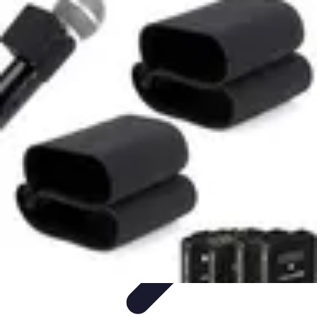
Mariage et Union
Musique et Animation
Rituels et Traditions
Célébrations
Culturelles
Cérémonie
Organisation de Mariage
Mariage et Union