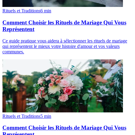
Rituels et Traditions
6
min
Comment Choisir les Rituels de Mariage Qui Vous
Représentent
Ce guide pratique vous aidera à sélectionner les rituels de mariage
qui représentent le mieux votre histoire d'amour et vos valeurs
communes.
Rituels et Traditions
5
min
Comment Choisir les Rituels de Mariage Qui Vous
Représentent