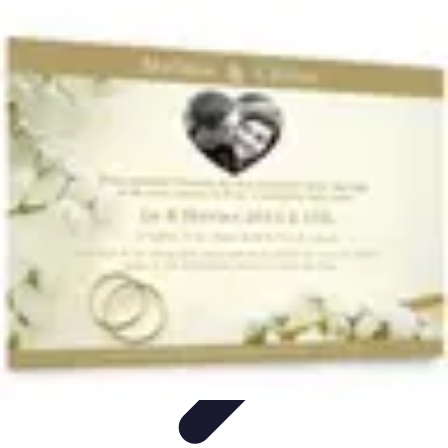
Mariage et Union
Musique et Animation
Rituels et Traditions
Célébrations
Culturelles
Cérémonie
Organisation de Mariage
Mariage et Union