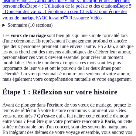
histoire
Étape 2 : Choix des mots
Étape 3 : Incorporer des anecdotes
personnelles
Étape 4 : Utilisation de la poésie et des citations
Étape 5
: Douceur des vœux : l’émotion au cœur
Checklist pour écrire des
vœux de mariage
FAQ
Glossaire
📺 Ressource Vidéo
Sommaire
(
10
sections
)
Les
vœux de mariage
sont bien plus qu'une simple formalité lors
d'une cérémonie. Ils représentent l'engagement profond et sincère
que deux personnes prennent l'une envers l'autre. En 2026, alors que
les gens cherchent des moyens authentiques de célébrer leur amour,
personnaliser ces vœux devient essentiel pour créer un moment
inoubliable. Pour de nombreux couples, ces mots sont les plus
importants de leur vie et ont le pouvoir de lier deux âmes pour
l'éternité. Un vœu personnalisé montre non seulement votre amour,
mais également votre compréhension mutuelle et votre engagement.
Étape 1 : Réflexion sur votre histoire
Avant de plonger dans l'écriture de vos vœux de mariage, prenez le
temps de réfléchir à votre histoire commune. Comment vous êtes-
vous rencontrés ? Qu'est-ce qui a fait naître cette étincelle d'amour
entre vous ? Peut-être que votre première rencontre à
Paris
, ou cette
soirée mémorable lors d'un concert, sont des souvenirs marquants.
En intégrant des thèmes de votre voyage ensemble, vous ancrez vos