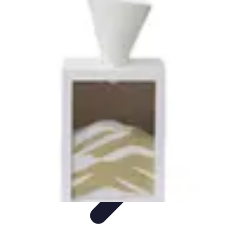
Mariage et Union
Musique et Animation
Rituels et Traditions
Célébrations
Culturelles
Cérémonie
Organisation de Mariage
Mariage et Union