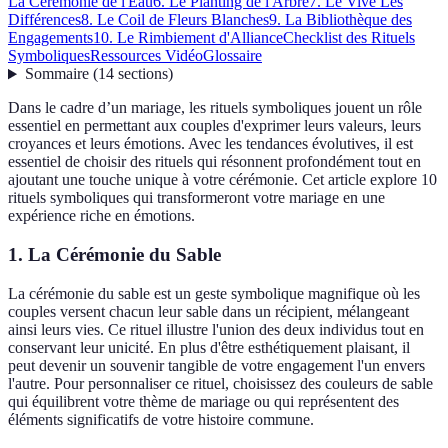
La Cérémonie de l'Eau
6. Le Planting de l'Arbre
7. Le Vive Les
Différences
8. Le Coil de Fleurs Blanches
9. La Bibliothèque des
Engagements
10. Le Rimbiement d'Alliance
Checklist des Rituels
Symboliques
Ressources Vidéo
Glossaire
Sommaire
(
14
sections
)
Dans le cadre d’un mariage, les rituels symboliques jouent un rôle
essentiel en permettant aux couples d'exprimer leurs valeurs, leurs
croyances et leurs émotions. Avec les tendances évolutives, il est
essentiel de choisir des rituels qui résonnent profondément tout en
ajoutant une touche unique à votre cérémonie. Cet article explore 10
rituels symboliques qui transformeront votre mariage en une
expérience riche en émotions.
1. La Cérémonie du Sable
La cérémonie du sable est un geste symbolique magnifique où les
couples versent chacun leur sable dans un récipient, mélangeant
ainsi leurs vies. Ce rituel illustre l'union des deux individus tout en
conservant leur unicité. En plus d'être esthétiquement plaisant, il
peut devenir un souvenir tangible de votre engagement l'un envers
l'autre. Pour personnaliser ce rituel, choisissez des couleurs de sable
qui équilibrent votre thème de mariage ou qui représentent des
éléments significatifs de votre histoire commune.