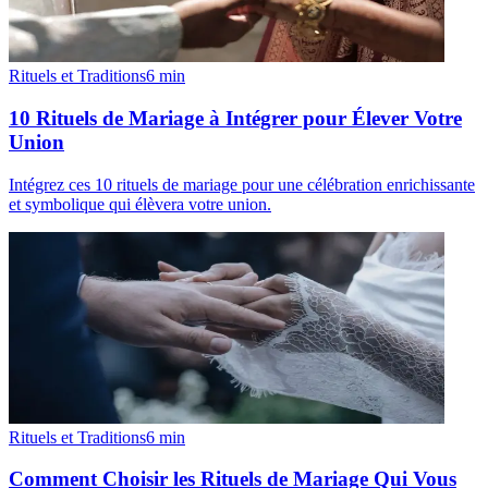
Rituels et Traditions
6
min
10 Rituels de Mariage à Intégrer pour Élever Votre
Union
Intégrez ces 10 rituels de mariage pour une célébration enrichissante
et symbolique qui élèvera votre union.
Rituels et Traditions
6
min
Comment Choisir les Rituels de Mariage Qui Vous