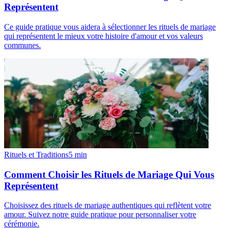
Représentent
Ce guide pratique vous aidera à sélectionner les rituels de mariage
qui représentent le mieux votre histoire d'amour et vos valeurs
communes.
Rituels et Traditions
5
min
Comment Choisir les Rituels de Mariage Qui Vous
Représentent
Choisissez des rituels de mariage authentiques qui reflètent votre
amour. Suivez notre guide pratique pour personnaliser votre
cérémonie.