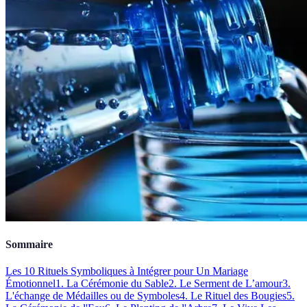
Sommaire
Les 10 Rituels Symboliques à Intégrer pour Un Mariage
Émotionnel
1. La Cérémonie du Sable
2. Le Serment de L’amour
3.
L'échange de Médailles ou de Symboles
4. Le Rituel des Bougies
5.