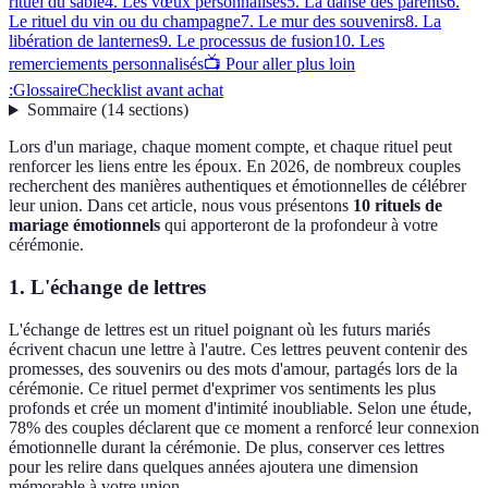
rituel du sable
4. Les vœux personnalisés
5. La danse des parents
6.
Le rituel du vin ou du champagne
7. Le mur des souvenirs
8. La
libération de lanternes
9. Le processus de fusion
10. Les
remerciements personnalisés
📺 Pour aller plus loin
:
Glossaire
Checklist avant achat
Sommaire
(
14
sections
)
Lors d'un mariage, chaque moment compte, et chaque rituel peut
renforcer les liens entre les époux. En 2026, de nombreux couples
recherchent des manières authentiques et émotionnelles de célébrer
leur union. Dans cet article, nous vous présentons
10 rituels de
mariage émotionnels
qui apporteront de la profondeur à votre
cérémonie.
1. L'échange de lettres
L'échange de lettres est un rituel poignant où les futurs mariés
écrivent chacun une lettre à l'autre. Ces lettres peuvent contenir des
promesses, des souvenirs ou des mots d'amour, partagés lors de la
cérémonie. Ce rituel permet d'exprimer vos sentiments les plus
profonds et crée un moment d'intimité inoubliable. Selon une étude,
78% des couples déclarent que ce moment a renforcé leur connexion
émotionnelle durant la cérémonie. De plus, conserver ces lettres
pour les relire dans quelques années ajoutera une dimension
mémorable à votre union.