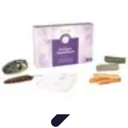
Mariage et Union
Musique et Animation
Rituels et Traditions
Célébrations
Culturelles
Cérémonie
Organisation de Mariage
Mariage et Union