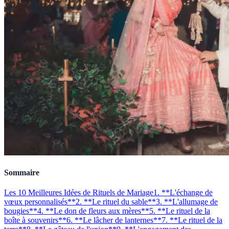
Sommaire
Les 10 Meilleures Idées de Rituels de Mariage
1. **L'échange de
vœux personnalisés**
2. **Le rituel du sable**
3. **L'allumage de
bougies**
4. **Le don de fleurs aux mères**
5. **Le rituel de la
boîte à souvenirs**
6. **Le lâcher de lanternes**
7. **Le rituel de la