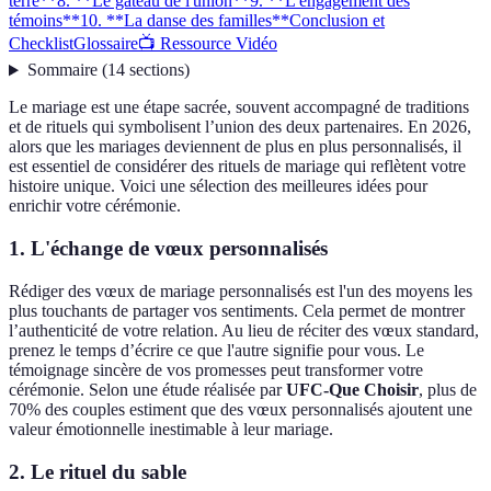
terre**
8. **Le gâteau de l'union**
9. **L'engagement des
témoins**
10. **La danse des familles**
Conclusion et
Checklist
Glossaire
📺 Ressource Vidéo
Sommaire
(
14
sections
)
Le mariage est une étape sacrée, souvent accompagné de traditions
et de rituels qui symbolisent l’union des deux partenaires. En 2026,
alors que les mariages deviennent de plus en plus personnalisés, il
est essentiel de considérer des rituels de mariage qui reflètent votre
histoire unique. Voici une sélection des meilleures idées pour
enrichir votre cérémonie.
1.
L'échange de vœux personnalisés
Rédiger des vœux de mariage personnalisés est l'un des moyens les
plus touchants de partager vos sentiments. Cela permet de montrer
l’authenticité de votre relation. Au lieu de réciter des vœux standard,
prenez le temps d’écrire ce que l'autre signifie pour vous. Le
témoignage sincère de vos promesses peut transformer votre
cérémonie. Selon une étude réalisée par
UFC-Que Choisir
, plus de
70% des couples estiment que des vœux personnalisés ajoutent une
valeur émotionnelle inestimable à leur mariage.
2.
Le rituel du sable