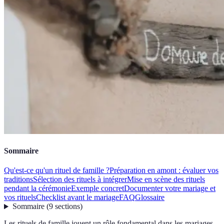
Sommaire
Qu'est-ce qu'un rituel de famille ?
Préparation en amont : évaluer vos
traditions
Sélection des rituels à intégrer
Mise en scène des rituels
pendant la cérémonie
Exemple concret
Documenter votre mariage et
vos rituels
Checklist avant le mariage
FAQ
Glossaire
Sommaire
(
9
sections
)
Les rituels de famille jouent un rôle fondamental dans les mariages.