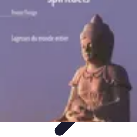
Mariage et Union
Musique et Animation
Rituels et Traditions
Célébrations
Culturelles
Cérémonie
Organisation de Mariage
Mariage et Union