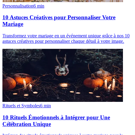
Personnalisation
6
min
10 Astuces Créatives pour Personnaliser Votre
Mariage
Transformez votre mariage en un événement unique grâce à nos 10
astuces créatives pour personnaliser chaque détail à votre image.
Rituels et Symboles
6
min
10 Rituels Émotionnels à Intégrer pour Une
Célébration Unique