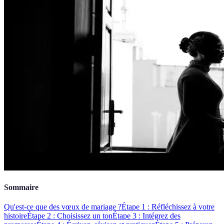
Sommaire
Qu'est-ce que des vœux de mariage ?
Étape 1 : Réfléchissez à votre
histoire
Étape 2 : Choisissez un ton
Étape 3 : Intégrez des