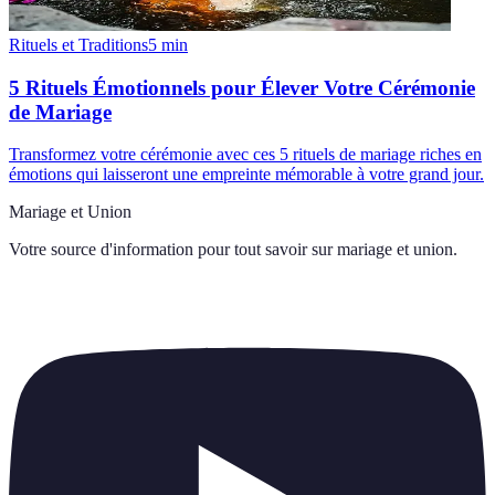
Rituels et Traditions
5
min
5 Rituels Émotionnels pour Élever Votre Cérémonie
de Mariage
Transformez votre cérémonie avec ces 5 rituels de mariage riches en
émotions qui laisseront une empreinte mémorable à votre grand jour.
Mariage et Union
Votre source d'information pour tout savoir sur
mariage et union
.