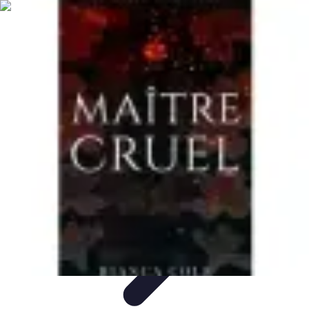
Mariage et Union
Musique et Animation
Rituels et Traditions
Célébrations
Culturelles
Cérémonie
Organisation de Mariage
Mariage et Union