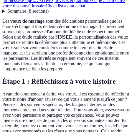
promesses
Étape 4 : Écrivez, révisez et pratiquez
Étape 5 : Préparez
votre discours
Glossaire
Checklist avant achat
Sommaire
(
8
sections
)
Les
vœux de mariage
sont des déclarations personnelles que les
époux échangent lors de leur cérémonie de mariage. Ils présentent
souvent des promesses d'amour, de fidélité et de respect mutuel.
Selon une étude réalisée par
l'INSEE
, la personnalisation des vœux
permet de rendre la cérémonie plus authentique et mémorable. Les
vœux sont souvent considérés comme le cœur des rituels de
mariage, car ils scrollent une profonde connexion émotionnelle entre
les partenaires. Les invités se rappellent souvent de ces instants
touchants bien après la fin de la cérémonie, ce qui souligne
l'importance de bien les préparer.
Étape 1 : Réfléchissez à votre histoire
Avant de commencer à écrire vos vœux, il est essentiel de réfléchir à
votre histoire d'amour. Qu'est-ce qui vous a amené jusqu'à ce jour ?
Pensez à des souvenirs spéciaux, des blagues internes ou des
moments cruciaux dans votre relation. Pour vous aider, asseyez-vous
avec votre partenaire et partagez vos expériences. Vous pouvez
même écrire une liste de points clés que vous souhaitez aborder. Par
exemple, racontez comment vous vous êtes rencontrés, les défis que
vous avez surmontés ou les rêves que vous partagez. Cela rendra