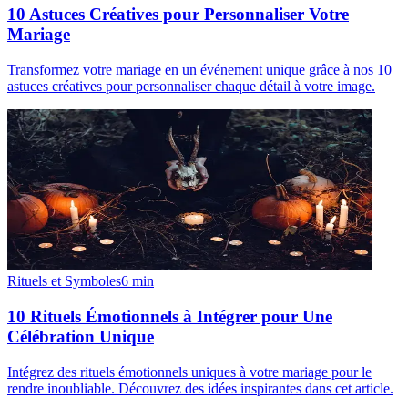
10 Astuces Créatives pour Personnaliser Votre
Mariage
Transformez votre mariage en un événement unique grâce à nos 10
astuces créatives pour personnaliser chaque détail à votre image.
Rituels et Symboles
6
min
10 Rituels Émotionnels à Intégrer pour Une
Célébration Unique
Intégrez des rituels émotionnels uniques à votre mariage pour le
rendre inoubliable. Découvrez des idées inspirantes dans cet article.