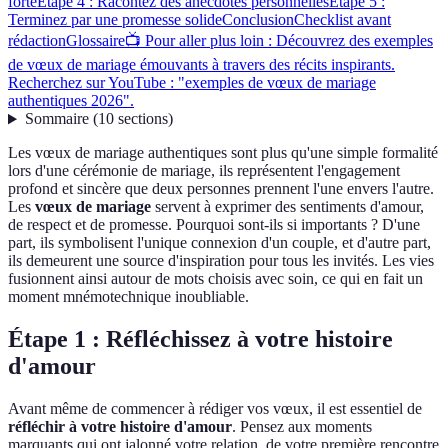
forte
Étape 4 : Racontez des anecdotes personnelles
Étape 5 :
Terminez par une promesse solide
Conclusion
Checklist avant
rédaction
Glossaire
📺 Pour aller plus loin : Découvrez des exemples
de vœux de mariage émouvants à travers des récits inspirants.
Recherchez sur YouTube : "exemples de vœux de mariage
authentiques 2026".
Sommaire
(
10
sections
)
Les vœux de mariage authentiques sont plus qu'une simple formalité
lors d'une cérémonie de mariage, ils représentent l'engagement
profond et sincère que deux personnes prennent l'une envers l'autre.
Les
vœux de mariage
servent à exprimer des sentiments d'amour,
de respect et de promesse. Pourquoi sont-ils si importants ? D'une
part, ils symbolisent l'unique connexion d'un couple, et d'autre part,
ils demeurent une source d'inspiration pour tous les invités. Les vies
fusionnent ainsi autour de mots choisis avec soin, ce qui en fait un
moment mnémotechnique inoubliable.
Étape 1 : Réfléchissez à votre histoire
d'amour
Avant même de commencer à rédiger vos vœux, il est essentiel de
réfléchir à votre histoire d'amour
. Pensez aux moments
marquants qui ont jalonné votre relation, de votre première rencontre