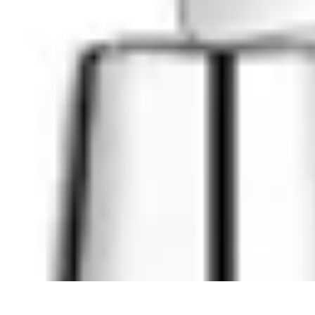
Mariage et Union
Musique et Animation
Rituels et Traditions
Célébrations Culturelles
Cér
Mariage et Union