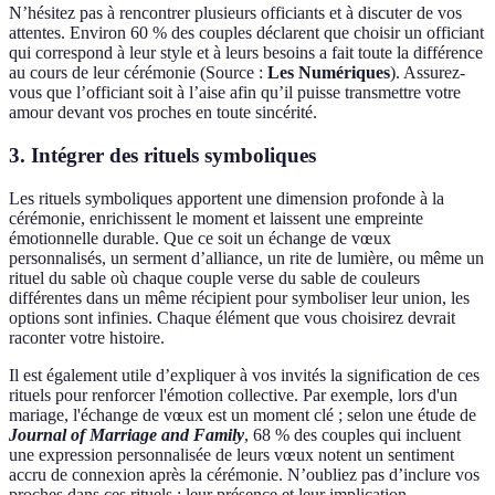
N’hésitez pas à rencontrer plusieurs officiants et à discuter de vos
attentes. Environ 60 % des couples déclarent que choisir un officiant
qui correspond à leur style et à leurs besoins a fait toute la différence
au cours de leur cérémonie (Source :
Les Numériques
). Assurez-
vous que l’officiant soit à l’aise afin qu’il puisse transmettre votre
amour devant vos proches en toute sincérité.
3. Intégrer des rituels symboliques
Les rituels symboliques apportent une dimension profonde à la
cérémonie, enrichissent le moment et laissent une empreinte
émotionnelle durable. Que ce soit un échange de vœux
personnalisés, un serment d’alliance, un rite de lumière, ou même un
rituel du sable où chaque couple verse du sable de couleurs
différentes dans un même récipient pour symboliser leur union, les
options sont infinies. Chaque élément que vous choisirez devrait
raconter votre histoire.
Il est également utile d’expliquer à vos invités la signification de ces
rituels pour renforcer l'émotion collective. Par exemple, lors d'un
mariage, l'échange de vœux est un moment clé ; selon une étude de
Journal of Marriage and Family
, 68 % des couples qui incluent
une expression personnalisée de leurs vœux notent un sentiment
accru de connexion après la cérémonie. N’oubliez pas d’inclure vos
proches dans ces rituels : leur présence et leur implication