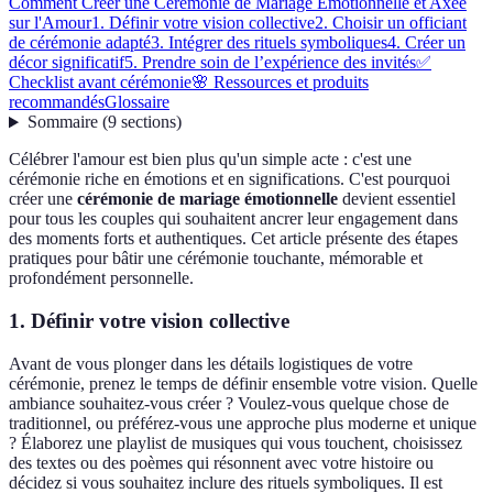
Comment Créer une Cérémonie de Mariage Émotionnelle et Axée
sur l'Amour
1. Définir votre vision collective
2. Choisir un officiant
de cérémonie adapté
3. Intégrer des rituels symboliques
4. Créer un
décor significatif
5. Prendre soin de l’expérience des invités
✅
Checklist avant cérémonie
🌸 Ressources et produits
recommandés
Glossaire
Sommaire
(
9
sections
)
Célébrer l'amour est bien plus qu'un simple acte : c'est une
cérémonie riche en émotions et en significations. C'est pourquoi
créer une
cérémonie de mariage émotionnelle
devient essentiel
pour tous les couples qui souhaitent ancrer leur engagement dans
des moments forts et authentiques. Cet article présente des étapes
pratiques pour bâtir une cérémonie touchante, mémorable et
profondément personnelle.
1. Définir votre vision collective
Avant de vous plonger dans les détails logistiques de votre
cérémonie, prenez le temps de définir ensemble votre vision. Quelle
ambiance souhaitez-vous créer ? Voulez-vous quelque chose de
traditionnel, ou préférez-vous une approche plus moderne et unique
? Élaborez une playlist de musiques qui vous touchent, choisissez
des textes ou des poèmes qui résonnent avec votre histoire ou
décidez si vous souhaitez inclure des rituels symboliques. Il est