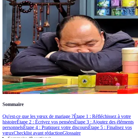
Sommaire
Qu'est-ce que les vœux de mariage ?
Étape 1 : Réfléchissez à votre
histoire
Étape 2 : Écrivez vos pensées
Étape 3 : Ajoutez des éléments
personnels
Étape 4 : Pratiquez votre discours
Étape 5 : Finalisez vos
vœux
Checklist avant rédaction
Glossaire