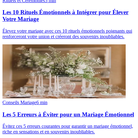
Rituels et Cérémonies
5
min
Les 10 Rituels Émotionnels à Intégrer pour Élever
Votre Mariage
Élevez votre mariage avec ces 10 rituels émotionnels poignants qui
renforceront votre union et créeront des souvenirs inoubliables.
Conseils Mariage
6
min
Les 5 Erreurs à Éviter pour un Mariage Émotionnel
Évitez ces 5 erreurs courantes pour garantir un mariage émotionnel,
riche en sensations et en souvenirs inoubliables.