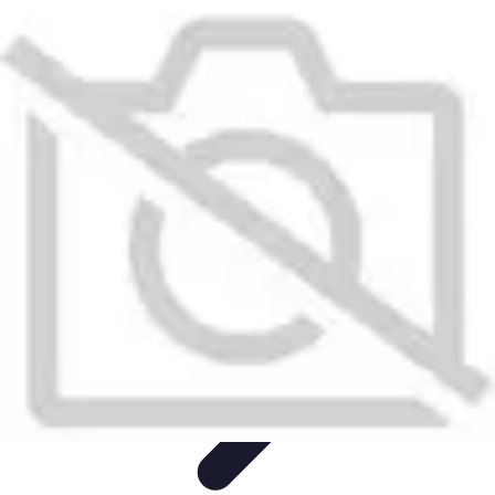
Mariage et Union
Musique et Animation
Rituels et Traditions
Célébrations
Culturelles
Cérémonie
Organisation de Mariage
Mariage et Union