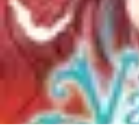
Mariage et Union
Musique et Animation
Rituels et Traditions
Célébrations Culturelles
Cér
Mariage et Union