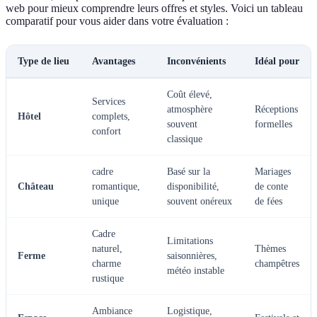
web pour mieux comprendre leurs offres et styles. Voici un tableau
comparatif pour vous aider dans votre évaluation :
Type de lieu
Avantages
Inconvénients
Idéal pour
Coût élevé,
Services
atmosphère
Réceptions
Hôtel
complets,
souvent
formelles
confort
classique
cadre
Basé sur la
Mariages
Château
romantique,
disponibilité,
de conte
unique
souvent onéreux
de fées
Cadre
Limitations
naturel,
Thèmes
Ferme
saisonnières,
charme
champêtres
météo instable
rustique
Ambiance
Logistique,