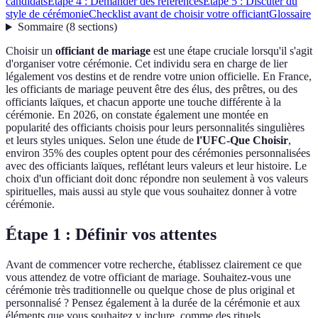
candidats
Étape 4 : Demander des références
Étape 5 : Discuter du
style de cérémonie
Checklist avant de choisir votre officiant
Glossaire
Sommaire
(
8
sections
)
Choisir un
officiant de mariage
est une étape cruciale lorsqu'il s'agit
d'organiser votre cérémonie. Cet individu sera en charge de lier
légalement vos destins et de rendre votre union officielle. En France,
les officiants de mariage peuvent être des élus, des prêtres, ou des
officiants laïques, et chacun apporte une touche différente à la
cérémonie. En 2026, on constate également une montée en
popularité des officiants choisis pour leurs personnalités singulières
et leurs styles uniques. Selon une étude de
l'UFC-Que Choisir
,
environ 35% des couples optent pour des cérémonies personnalisées
avec des officiants laïques, reflétant leurs valeurs et leur histoire. Le
choix d'un officiant doit donc répondre non seulement à vos valeurs
spirituelles, mais aussi au style que vous souhaitez donner à votre
cérémonie.
Étape 1 : Définir vos attentes
Avant de commencer votre recherche, établissez clairement ce que
vous attendez de votre officiant de mariage. Souhaitez-vous une
cérémonie très traditionnelle ou quelque chose de plus original et
personnalisé ? Pensez également à la durée de la cérémonie et aux
éléments que vous souhaitez y inclure, comme des rituels