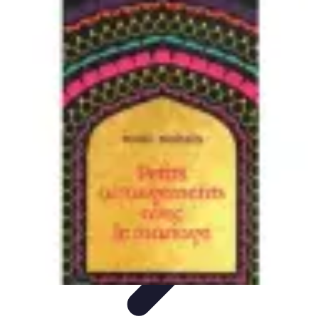
Mariage et Union
Musique et Animation
Rituels et Traditions
Célébrations
Culturelles
Cérémonie
Organisation de Mariage
Mariage et Union