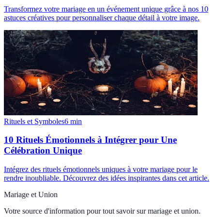
Transformez votre mariage en un événement unique grâce à nos 10
astuces créatives pour personnaliser chaque détail à votre image.
Rituels et Symboles
6
min
10 Rituels Émotionnels à Intégrer pour Une
Célébration Unique
Intégrez des rituels émotionnels uniques à votre mariage pour le
rendre inoubliable. Découvrez des idées inspirantes dans cet article.
Mariage et Union
Votre source d'information pour tout savoir sur
mariage et union
.