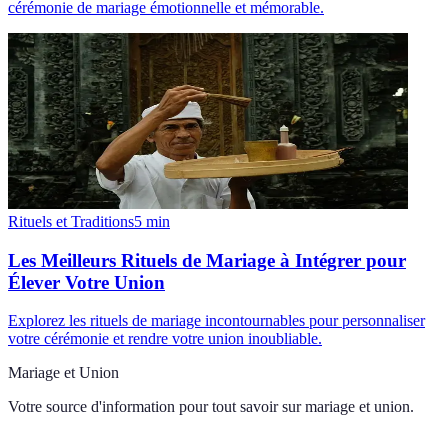
cérémonie de mariage émotionnelle et mémorable.
Rituels et Traditions
5
min
Les Meilleurs Rituels de Mariage à Intégrer pour
Élever Votre Union
Explorez les rituels de mariage incontournables pour personnaliser
votre cérémonie et rendre votre union inoubliable.
Mariage et Union
Votre source d'information pour tout savoir sur
mariage et union
.