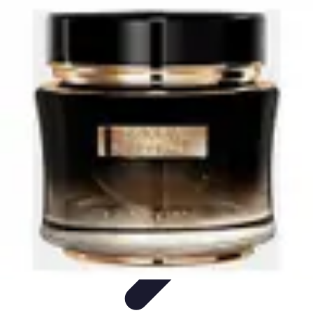
Mariage et Union
Musique et Animation
Rituels et Traditions
Célébrations
Culturelles
Cérémonie
Organisation de Mariage
Mariage et Union